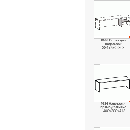
Р516 Полка для
надставок
384х250х393
Р514 Надставки
прямоугольные
1400х300х418