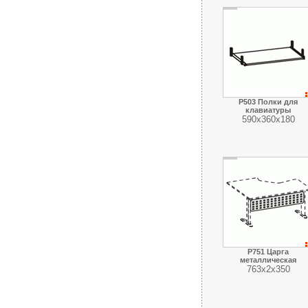
Р503 Полки для
клавиатуры
590х360х180
Р751 Царга
металлическая
763х2х350