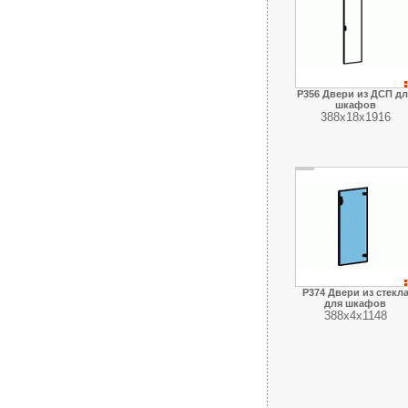
Р356 Двери из ДСП дл
шкафов
388х18х1916
Р374 Двери из стекл
для шкафов
388х4х1148