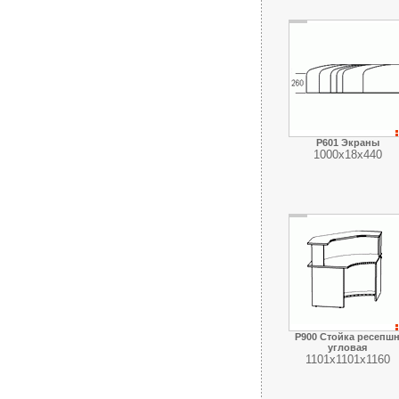
Р601 Экраны
1000х18х440
Р900 Стойка ресепш
угловая
1101х1101х1160