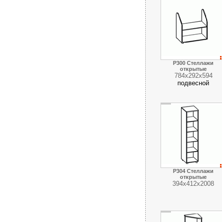
Р300 Стеллажи
открытые
784х292х594
подвесной
Р304 Стеллажи
открытые
394х412х2008