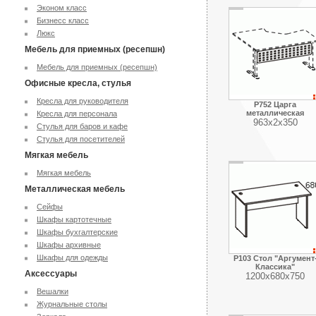
Эконом класс
Бизнесс класс
Люкс
Мебель для приемных (ресепшн)
Мебель для приемных (ресепшн)
Офисные кресла, стулья
Кресла для руководителя
Р752 Царга
металлическая
Кресла для персонала
963х2х350
Стулья для баров и кафе
Стулья для посетителей
Мягкая мебель
Мягкая мебель
Металлическая мебель
Сейфы
Шкафы картотечные
Шкафы бухгалтерские
Шкафы архивные
Шкафы для одежды
Р103 Стол "Аргумент
Классика"
Аксессуары
1200х680х750
Вешалки
Журнальные столы