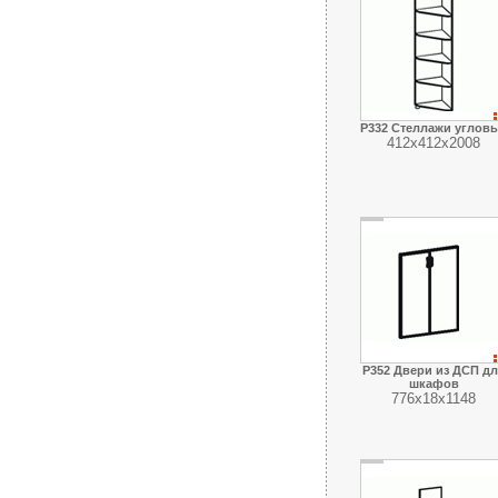
Р332 Стеллажи углов
412х412х2008
Р352 Двери из ДСП дл
шкафов
776х18х1148