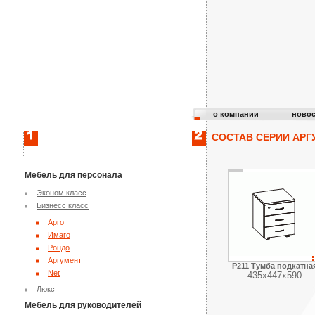
о компании
новос
СОСТАВ СЕРИИ АРГ
Мебель для персонала
Эконом класс
Бизнесс класс
Арго
Имаго
Рондо
Аргумент
Р211 Тумба подкатна
Net
435х447х590
Люкс
Мебель для руководителей