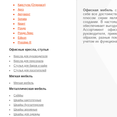
Карстула (Orgspace)
Арго
Офисная мебель
се
себе все достоинст
Аргумент
плюсом серии явля
Sonata
создании. В настоя
Квант
обеспечивает выгодн
Рондо
Ассортимент офис
Рондо Люкс
руководителя, прие
образом, разные по
Edison
учетом их функциона
Prestige-R
Офисные кресла, стулья
Кресла для руководителя
Кресла для персонала
Стулья для баров и кафе
Стулья для посетителей
Мягкая мебель
Мягкая мебель
Металлическая мебель
Сейфы
Шкафы картотечные
Шкафы бухгалтерские
Шкафы архивные
Шкафы для одежды