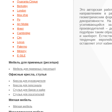
Quaranta Cinque
Berkeley
Это авторская рабо
London
направлением в ра
Мон Иле
геометрическим фор
Ро
декоративности. Н
Art Moble
усиливающийся за
производителей – д
Флют
подобран таким обра
Cambridge
и наоборот. Естеств
City
тенденции европей
Lexus
оставляет этот кабин
Palermo
Ministry
E-SILE
Мебель для приемных (ресепшн)
Мебель для приемных (ресепшн)
Офисные кресла, стулья
Кресла для руководителя
Кресла для персонала
Стулья для баров и кафе
Стулья для посетителей
Мягкая мебель
Мягкая мебель