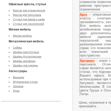
элементов позволяе
Офисные кресла, стулья
рабочее пространс
ограниченное
.
Кресла для руководителя
Арго
– оперативная
Кресла для персонала
класса, сочет
Стулья для баров и кафе
эргономичность, ка
Стулья для посетителей
Вся мебель выпо
антибликовом покр
Мягкая мебель
двух дополнител
Мягкая мебель
мебели зареком
покупателей н
Металлическая мебель
разнообразием элем
Сейфы
серии, что позволяе
всех пожеланий 
Шкафы картотечные
пространство.
Шкафы бухгалтерские
Аргумент
- новая с
Шкафы архивные
персонала. Отли
Шкафы для одежды
серии является нал
Аксессуары
столах, что подчер
Вашего офиса. В
Вешалки
используемые при п
Журнальные столы
Аргумент, являютс
Зеркала
безопасными. В со
цвета Груша и Оль
Урны
Титан.
Цены, указанные в п
приезжайте…