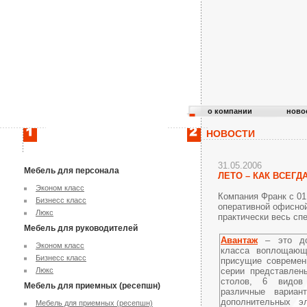
о компании
ново
НОВОСТИ
31.05.2006
Мебель для персонала
ЛЕТО – КАК ВСЕГ
Эконом класс
Компания Франк с 01
Бизнесс класс
оперативной офисно
Люкс
практически весь сп
Мебель для руководителей
Авантаж
– это дос
Эконом класс
класса воплощающ
Бизнесс класс
присущие современ
Люкс
серии представлен
столов, 6 видов
Мебель для приемных (ресепшн)
различные вариа
дополнительных эл
Мебель для приемных (ресепшн)