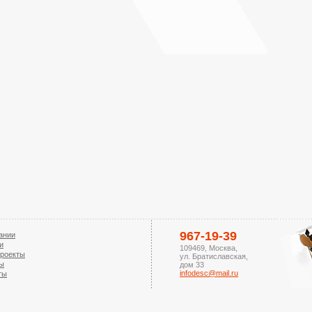
967-19-39
ании
и
109469, Mосква,
роекты
ул. Братиславская,
ы
дом 33
infodesc@mail.ru
ты