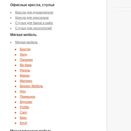
Офисные кресла, стулья
Кресла для руководителя
Кресла для персонала
Стулья для баров и кафе
Стулья для посетителей
Мягкая мебель
Мягкая мебель
Бентли
Лилу
Паладин
Ва-банк
Ригель
Марио
Матрикс
Бизнес-Мебель
Нео
Премьера
Бруклин
Робби
Caro
Бикс
Клуб