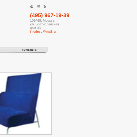
(495) 967-19-39
109469, Москва,
ул. Братиславская
дом 33
infodesc@mail.ru
контакты