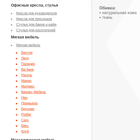
Офисные кресла, стулья
Обивка:
• натуральная кожа
Кресла для руководителя
• ткань
Кресла для персонала
Стулья для баров и кафе
Стулья для посетителей
Мягкая мебель
Мягкая мебель
Бентли
Лилу
Паладин
Ва-банк
Ригель
Марио
Матрикс
Бизнес-Мебель
Нео
Премьера
Бруклин
Робби
Caro
Бикс
Клуб